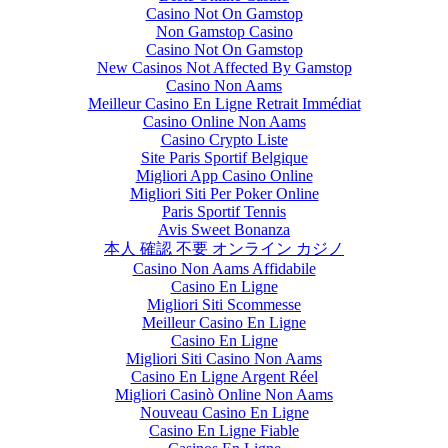
Casino Not On Gamstop
Non Gamstop Casino
Casino Not On Gamstop
New Casinos Not Affected By Gamstop
Casino Non Aams
Meilleur Casino En Ligne Retrait Immédiat
Casino Online Non Aams
Casino Crypto Liste
Site Paris Sportif Belgique
Migliori App Casino Online
Migliori Siti Per Poker Online
Paris Sportif Tennis
Avis Sweet Bonanza
本人 確認 不要 オンライン カジノ
Casino Non Aams Affidabile
Casino En Ligne
Migliori Siti Scommesse
Meilleur Casino En Ligne
Casino En Ligne
Migliori Siti Casino Non Aams
Casino En Ligne Argent Réel
Migliori Casinò Online Non Aams
Nouveau Casino En Ligne
Casino En Ligne Fiable